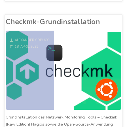
Setup"
Checkmk-Grundinstallation
ALEXANDER COBUCCI
18. APRIL 2021
Grundinstallation des Netzwerk Monitoring Tools – Checkmk
(Raw Edition) Nagios sowie die Open-Source-Anwendung