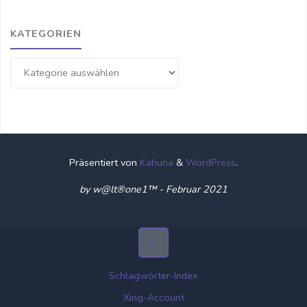
KATEGORIEN
Kategorien
Präsentiert von
Kahuna
&
WordPress
.
by w@lt®one1™ - Februar 2021
Schlagwörter-Index
Xing-Account