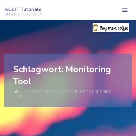
Zum
ACs IT Tutorials
Inhalt
SEHEN & VERSTEHEN
springen
Schlagwort:
Monitoring
Tool
START
BEITRÄGE VERSCHLAGWORTET MIT "MONITORING
TOOL"