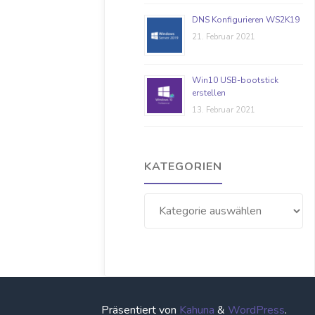
DNS Konfigurieren WS2K19
21. Februar 2021
Win10 USB-bootstick
erstellen
13. Februar 2021
KATEGORIEN
Kategorien
Präsentiert von
Kahuna
&
WordPress
.