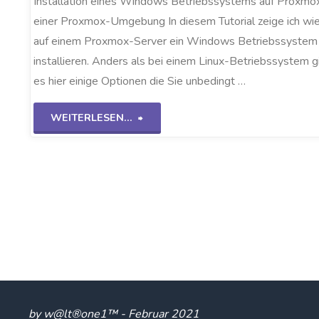
Installation eines Windows Betriebssystems auf Proxmo
einer Proxmox-Umgebung In diesem Tutorial zeige ich wie
auf einem Proxmox-Server ein Windows Betriebssystem
installieren. Anders als bei einem Linux-Betriebssystem g
es hier einige Optionen die Sie unbedingt …
"Windows
WEITERLESEN...
OS
auf
Proxmox"
by w@lt®one1™ - Februar 2021