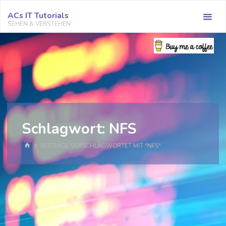
Zum
ACs IT Tutorials
Inhalt
SEHEN & VERSTEHEN
springen
Schlagwort:
NFS
START
BEITRÄGE VERSCHLAGWORTET MIT "NFS"