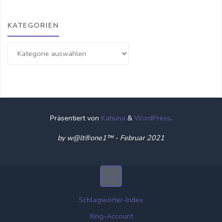
KATEGORIEN
Kategorien
Präsentiert von
Kahuna
&
WordPress
.
by w@lt®one1™ - Februar 2021
Schlagwörter-Index
Xing-Account