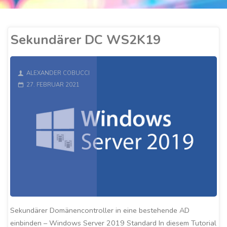
Sekundärer DC WS2K19
ALEXANDER COBUCCI
27. FEBRUAR 2021
Sekundärer Domänencontroller in eine bestehende AD
einbinden – Windows Server 2019 Standard In diesem Tutorial