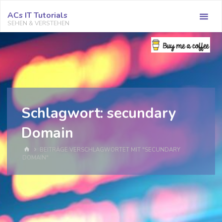
Zum
ACs IT Tutorials
Inhalt
SEHEN & VERSTEHEN
springen
Schlagwort:
secundary
Domain
START
BEITRÄGE VERSCHLAGWORTET MIT "SECUNDARY
DOMAIN"