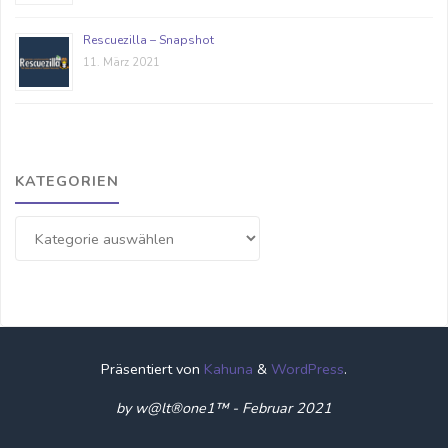
Rescuezilla – Snapshot
11. März 2021
KATEGORIEN
Kategorien
Präsentiert von
Kahuna
&
WordPress
.
by w@lt®one1™ - Februar 2021