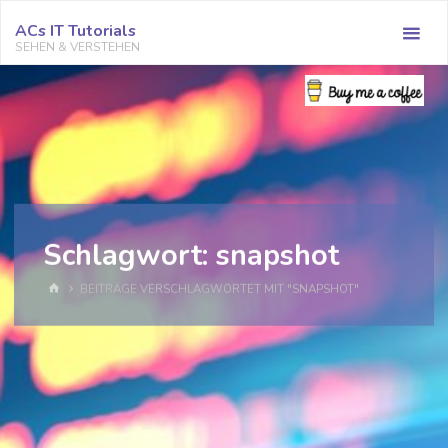
Zum
ACs IT Tutorials
Inhalt
SEHEN & VERSTEHEN
springen
Schlagwort:
snapshot
START
BEITRÄGE VERSCHLAGWORTET MIT "SNAPSHOT"