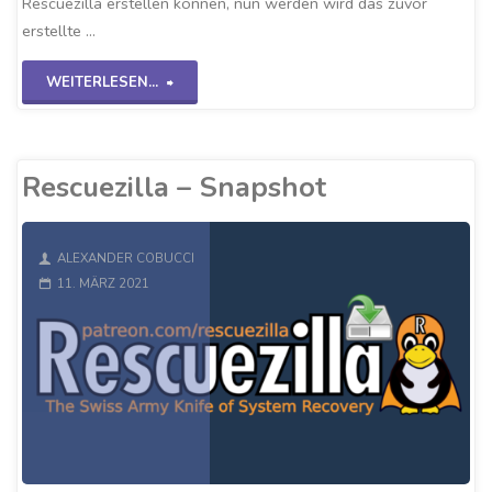
Rescuezilla erstellen können, nun werden wird das zuvor
erstellte …
"Rescuezilla
WEITERLESEN...
–
Restore"
Rescuezilla – Snapshot
ALEXANDER COBUCCI
11. MÄRZ 2021