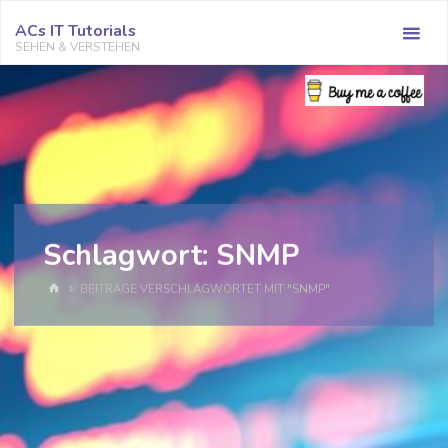
Zum
ACs IT Tutorials
Inhalt
SEHEN & VERSTEHEN
springen
Schlagwort:
SNMP
START
BEITRÄGE VERSCHLAGWORTET MIT "SNMP"