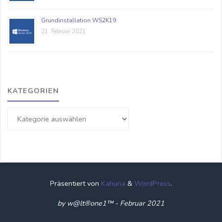
Grundinstallation WS2K19
21. Februar 2021
KATEGORIEN
Kategorien
Präsentiert von
Kahuna
&
WordPress
.
by w@lt®one1™ - Februar 2021