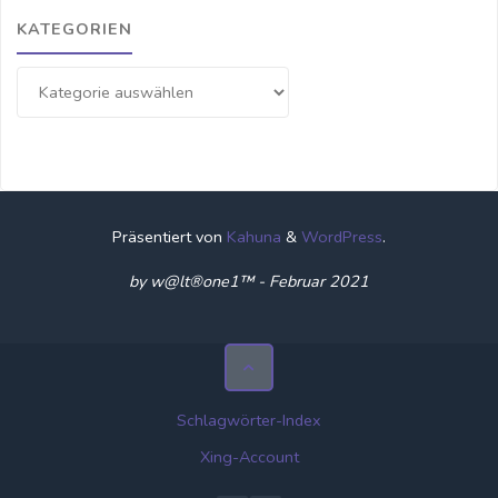
KATEGORIEN
Kategorien
Präsentiert von
Kahuna
&
WordPress
.
by w@lt®one1™ - Februar 2021
Schlagwörter-Index
Xing-Account