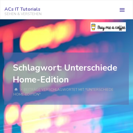
Zum
ACs IT Tutorials
Inhalt
SEHEN & VERSTEHEN
springen
Schlagwort:
Unterschiede
Home-Edition
START
BEITRÄGE VERSCHLAGWORTET MIT "UNTERSCHIEDE
HOME-EDITION"