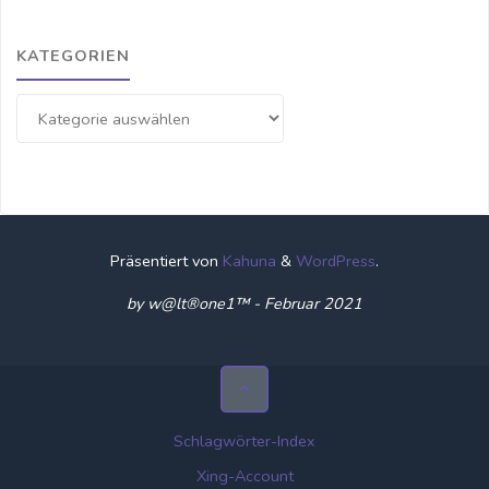
KATEGORIEN
Kategorien
Präsentiert von
Kahuna
&
WordPress
.
by w@lt®one1™ - Februar 2021
Schlagwörter-Index
Xing-Account