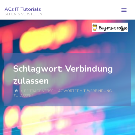
Zum
ACs IT Tutorials
Inhalt
SEHEN & VERSTEHEN
springen
Schlagwort:
Verbindung
zulassen
START
BEITRÄGE VERSCHLAGWORTET MIT "VERBINDUNG
ZULASSEN"