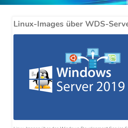
Linux-Images über WDS-Serv
ER COBUCCI