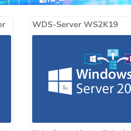
er
WDS-Server WS2K19
ALEXANDER COBUCCI