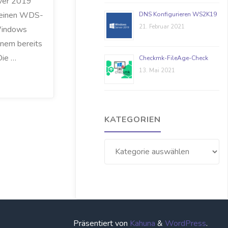
ver 2019
e einen WDS-
DNS Konfigurieren WS2K19
21. Februar 2021
Windows
einem bereits
Die …
Checkmk-FileAge-Check
13. Mai 2021
KATEGORIEN
Kategorien
Präsentiert von
Kahuna
&
WordPress
.