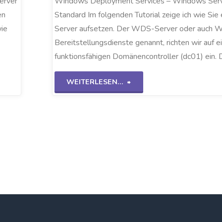
erver
Windows Deployment Services – Windows Ser
en
Standard Im folgenden Tutorial zeige ich wie Si
ie
Server aufsetzen. Der WDS-Server oder auch 
Bereitstellungsdienste genannt, richten wir auf 
funktionsfähigen Domänencontroller (dc01) ein. 
"WDS-
WEITERLESEN...
Server
WS2K19"