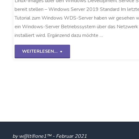
Linux-Images über den Windows Development Service S
bereit stellen – Windows Server 2019 Standard Im letzt
Tutorial zum Windows WDS-Server haben wir gesehen w
ein Windows-Server Betriebssystem über das Netzwerk
installiert wird. Ergänzend dazu möchte …
"Linux-
WEITERLESEN...
Images
über
WDS-
Server"
by w@lt®one1™ - Februar 2021