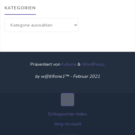
KATEGORIEN
Kategorien
Präsentiert von
Kahuna
&
WordPress
.
by w@lt®one1™ - Februar 2021
Schlagwörter-Index
Xing-Account