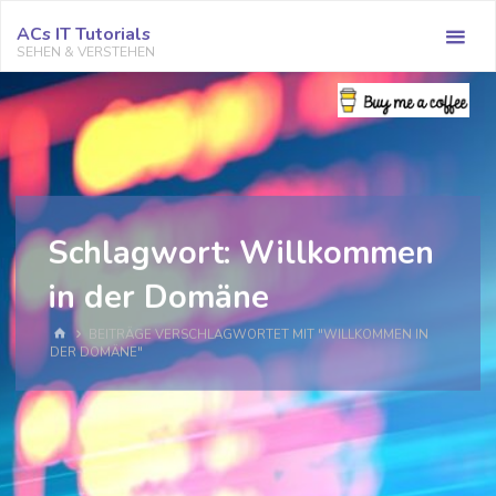
Zum
ACs IT Tutorials
Inhalt
SEHEN & VERSTEHEN
springen
Schlagwort:
Willkommen
in der Domäne
START
BEITRÄGE VERSCHLAGWORTET MIT "WILLKOMMEN IN
DER DOMÄNE"