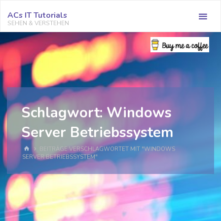
Zum
ACs IT Tutorials
Inhalt
SEHEN & VERSTEHEN
springen
Schlagwort:
Windows
Server Betriebssystem
START
BEITRÄGE VERSCHLAGWORTET MIT "WINDOWS
SERVER BETRIEBSSYSTEM"