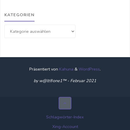
KATEGORIEN
Kategorien
Präsentiert von
Kahuna
&
WordPress
.
by w@lt®one1™ - Februar 2021
Schlagwörter-Index
Xing-Account