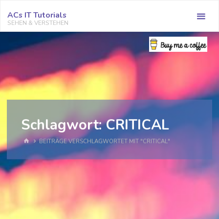
Zum
ACs IT Tutorials
Inhalt
SEHEN & VERSTEHEN
springen
Schlagwort:
CRITICAL
START
BEITRÄGE VERSCHLAGWORTET MIT "CRITICAL"