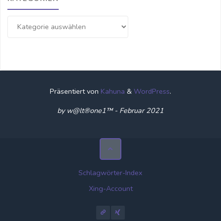
Kategorien
Präsentiert von
Kahuna
&
WordPress
.
by w@lt®one1™ - Februar 2021
Schlagwörter-Index
Xing-Account