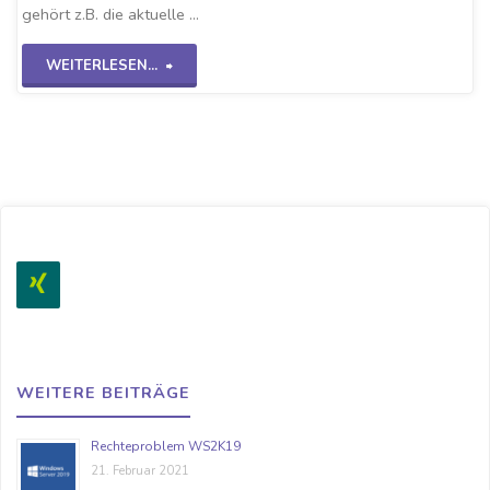
gehört z.B. die aktuelle …
"Checkmk-
WEITERLESEN...
Linux
Agent"
WEITERE BEITRÄGE
Rechteproblem WS2K19
21. Februar 2021