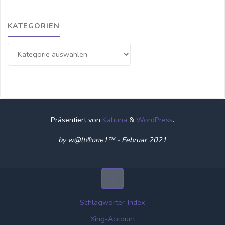
KATEGORIEN
Kategorien
Präsentiert von
Kahuna
&
WordPress
.
by w@lt®one1™ - Februar 2021
Schlagwörter-Index
Xing-Account