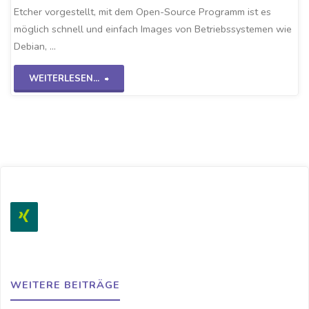
Etcher vorgestellt, mit dem Open-Source Programm ist es
möglich schnell und einfach Images von Betriebssystemen wie
Debian, …
"ISO-
WEITERLESEN...
Images
flashen
mit
Etcher"
WEITERE BEITRÄGE