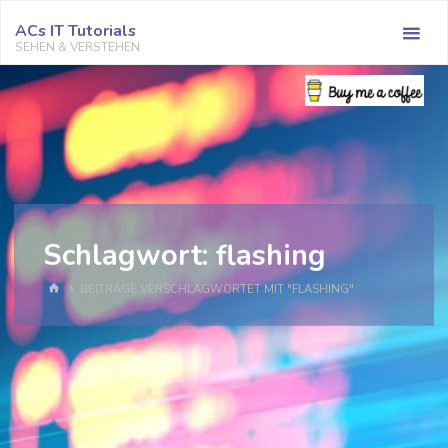
Zum
ACs IT Tutorials
Inhalt
SEHEN & VERSTEHEN
springen
Schlagwort:
flashing
START
BEITRÄGE VERSCHLAGWORTET MIT "FLASHING"