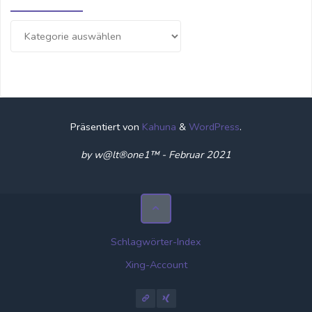
Kategorien
Präsentiert von
Kahuna
&
WordPress
.
by w@lt®one1™ - Februar 2021
Schlagwörter-Index
Xing-Account