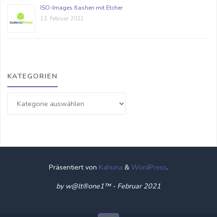
ISO-Images flashen mit Etcher
13. Februar 2021
KATEGORIEN
Kategorien
Präsentiert von
Kahuna
&
WordPress
.
by w@lt®one1™ - Februar 2021