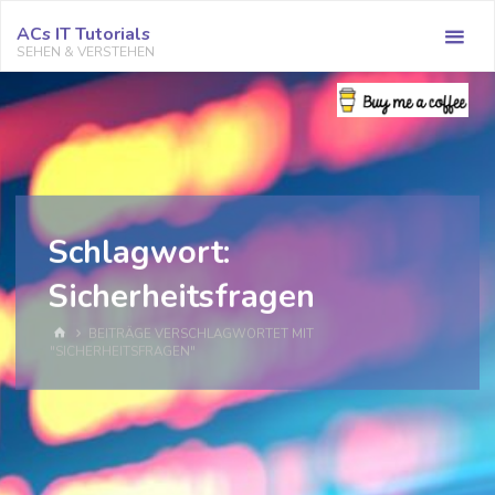
Zum
ACs IT Tutorials
Inhalt
SEHEN & VERSTEHEN
springen
Schlagwort:
Sicherheitsfragen
START
BEITRÄGE VERSCHLAGWORTET MIT
"SICHERHEITSFRAGEN"