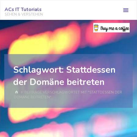
Zum
ACs IT Tutorials
Inhalt
SEHEN & VERSTEHEN
springen
Schlagwort:
Stattdessen
der Domäne beitreten
START
BEITRÄGE VERSCHLAGWORTET MIT "STATTDESSEN DER
DOMÄNE BEITRETEN"