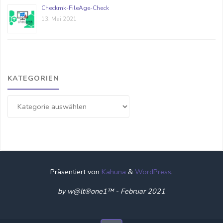
Checkmk-FileAge-Check
13. Mai 2021
KATEGORIEN
Kategorien
Präsentiert von
Kahuna
&
WordPress
.
by w@lt®one1™ - Februar 2021