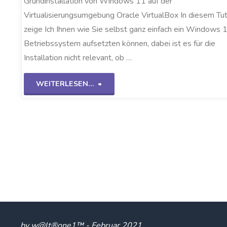
Grundinstallation von Windows 11 auf der
Virtualisierungsumgebung Oracle VirtualBox In diesem Tut
zeige Ich Ihnen wie Sie selbst ganz einfach ein Windows 
Betriebssystem aufsetzten können, dabei ist es für die
Installation nicht relevant, ob …
"Windows
WEITERLESEN...
11
auf
VirtualBox"
by w@lt®one1™ - Februar 2021