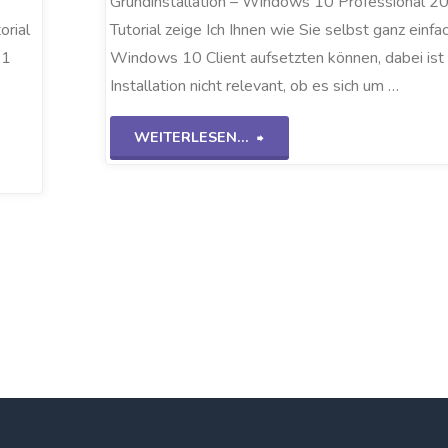
Grundinstallation – Windows 10 Professional 2
Tutorial zeige Ich Ihnen wie Sie selbst ganz einfa
orial
Windows 10 Client aufsetzten können, dabei ist 
11
Installation nicht relevant, ob es sich um …
"Grundinstallation
WEITERLESEN...
Win10
20H2"