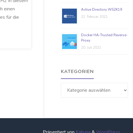
0H2 In diesem
ch einen
Active Directory WS2K19
es für die
21. Februar 2021
Docker HA-Trusted Reverse-
Proxy
20. Juli 2021
KATEGORIEN
Kategorien
Präsentiert von
Kahuna
&
WordPress
.