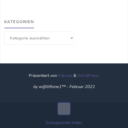
KATEGORIEN
Kategorien
Präsentiert von
Kahuna
&
WordPress
.
by w@lt®one1™ - Februar 2021
Schlagwörter-Index