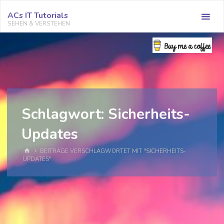
Zum
ACs IT Tutorials
Inhalt
SEHEN & VERSTEHEN
springen
Schlagwort:
Sicherheits-
Updates
START
BEITRÄGE VERSCHLAGWORTET MIT "SICHERHEITS-
UPDATES"