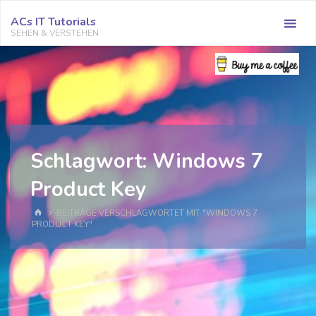
Zum
ACs IT Tutorials
Inhalt
SEHEN & VERSTEHEN
springen
Schlagwort:
Windows 7
Product Key
START
BEITRÄGE VERSCHLAGWORTET MIT "WINDOWS 7
PRODUCT KEY"