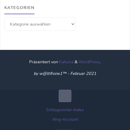
KATEGORIEN
Kategorien
Präsentiert von
Kahuna
&
WordPress
.
by w@lt®one1™ - Februar 2021
Schlagwörter-Index
Xing-Account