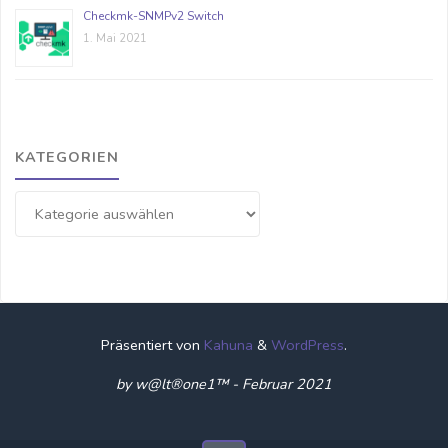
Checkmk-SNMPv2 Switch
1. Mai 2021
KATEGORIEN
Kategorien
Präsentiert von
Kahuna
&
WordPress
.
by w@lt®one1™ - Februar 2021