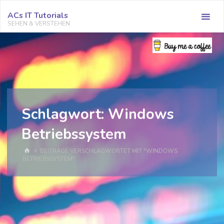
Zum
ACs IT Tutorials
Inhalt
SEHEN & VERSTEHEN
springen
Schlagwort:
Windows
Betriebssystem
START
BEITRÄGE VERSCHLAGWORTET MIT "WINDOWS
BETRIEBSSYSTEM"