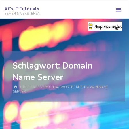
Zum
ACs IT Tutorials
Inhalt
SEHEN & VERSTEHEN
springen
Schlagwort:
Domain
Name Server
START
BEITRÄGE VERSCHLAGWORTET MIT "DOMAIN NAME
SERVER"