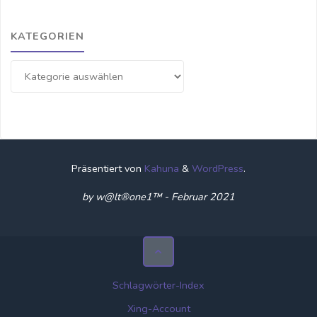
KATEGORIEN
Kategorien
Präsentiert von
Kahuna
&
WordPress
.
by w@lt®one1™ - Februar 2021
Schlagwörter-Index
Xing-Account